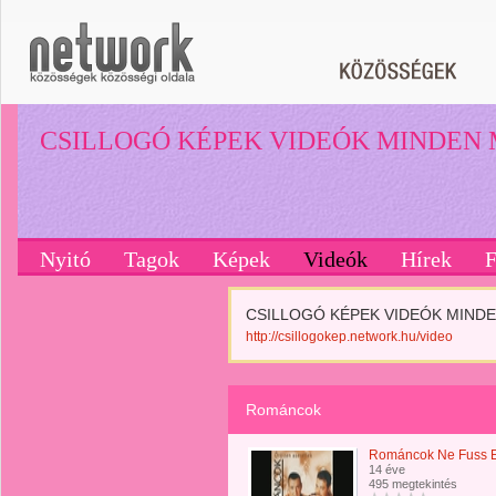
CSILLOGÓ KÉPEK VIDEÓK MINDEN
Nyitó
Tagok
Képek
Videók
Hírek
CSILLOGÓ KÉPEK VIDEÓK MINDEN
http://csillogokep.network.hu/video
Románcok
Románcok Ne Fuss E
14 éve
495 megtekintés