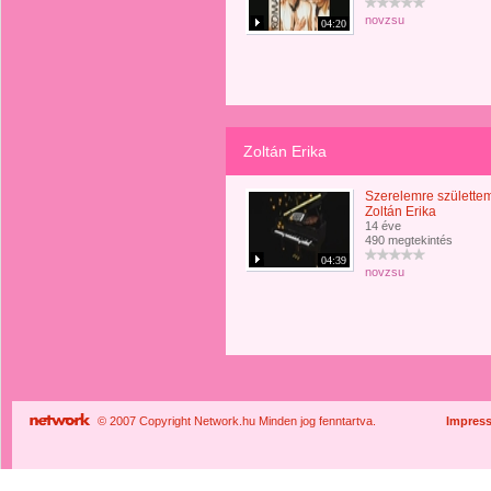
novzsu
04:20
Zoltán Erika
Szerelemre születte
Zoltán Erika
14 éve
490 megtekintés
04:39
novzsu
© 2007 Copyright Network.hu Minden jog fenntartva.
Impres