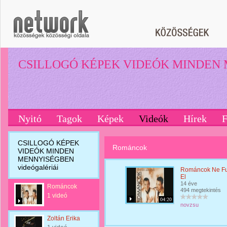
CSILLOGÓ KÉPEK VIDEÓK MINDEN
Nyitó
Tagok
Képek
Videók
Hírek
CSILLOGÓ KÉPEK
Románcok
VIDEÓK MINDEN
MENNYISÉGBEN
videógalériái
Románcok Ne F
El
14 éve
Románcok
494 megtekintés
1 videó
04:20
novzsu
Zoltán Erika