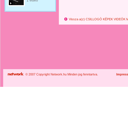
1 videó
Vissza a(z) CSILLOGÓ KÉPEK VIDEÓK 
© 2007 Copyright Network.hu Minden jog fenntartva.
Impres