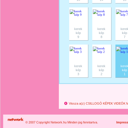
kerek
kerek
kere
kép
kép
kép
9
8
7
kerek
kerek
kere
kép
kép
kép
3
2
1
Vissza a(z) CSILLOGÓ KÉPEK VIDEÓK 
© 2007 Copyright Network.hu Minden jog fenntartva.
Impres