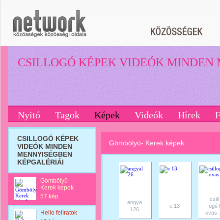
CSILLOGÓ KÉPEK VIDEÓK MINDEN
Nyitó
Tagok
Képek
Videók
Hírek
CSILLOGÓ KÉPEK
Gömbölyü- Kerek képek
VIDEÓK MINDEN
MENNYISÉGBEN
KÉPGALÉRIÁI
Gömbölyü-
Kerek képek
57 kép
csill
angya
e 13
ogó l
l 26
Hello felíratok
ovas .