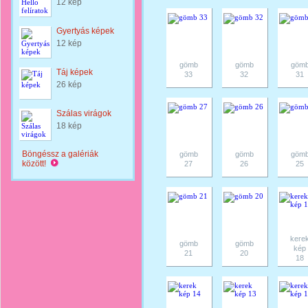
12 kép
Gyertyás képek
12 kép
gömb
gömb
göm
Táj képek
33
32
31
26 kép
Szálas virágok
18 kép
Böngéssz a galériák
gömb
gömb
göm
között!
27
26
25
kere
gömb
gömb
kép
21
20
18