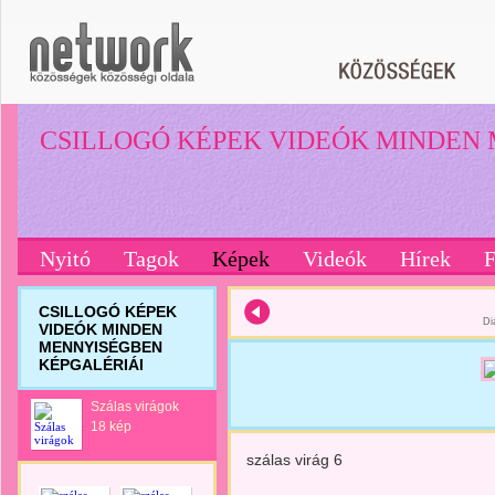
CSILLOGÓ KÉPEK VIDEÓK MINDEN
Nyitó
Tagok
Képek
Videók
Hírek
CSILLOGÓ KÉPEK
Di
VIDEÓK MINDEN
MENNYISÉGBEN
KÉPGALÉRIÁI
Szálas virágok
18 kép
szálas virág 6