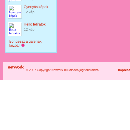
Gyertyás képek
12 kép
Hello felíratok
12 kép
Böngéssz a galériák
között!
© 2007 Copyright Network.hu Minden jog fenntartva.
Impres