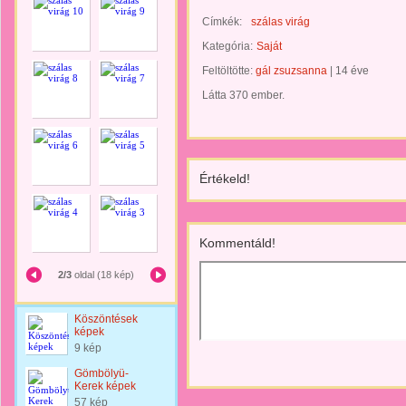
Címkék:
szálas virág
Kategória:
Saját
Feltöltötte:
gál zsuzsanna
|
14 éve
Látta 370 ember.
Értékeld!
Kommentáld!
2/3
oldal (18 kép)
Köszöntések
képek
9 kép
Gömbölyü-
Kerek képek
57 kép