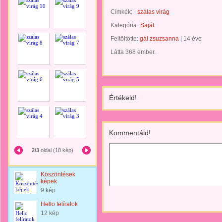
Címkék:
szálas virág
Kategória:
Saját
Feltöltötte:
gál zsuzsanna
|
14 éve
Látta 368 ember.
Értékeld!
Kommentáld!
2/3
oldal (18 kép)
Köszöntések
képek
9 kép
Hello felíratok
12 kép