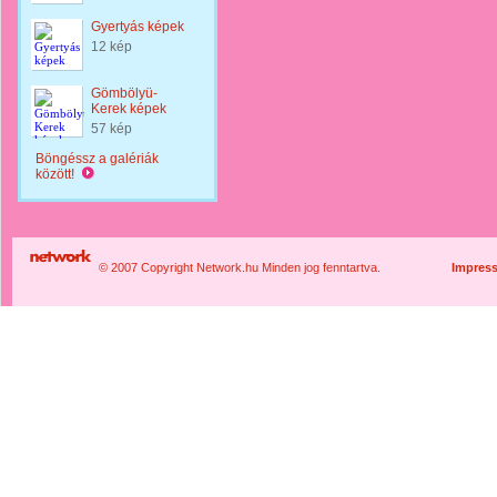
Gyertyás képek
12 kép
Gömbölyü-
Kerek képek
57 kép
Böngéssz a galériák
között!
© 2007 Copyright Network.hu Minden jog fenntartva.
Impres