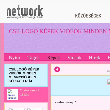
CSILLOGÓ KÉPEK VIDEÓK MINDEN
Nyitó
Tagok
Képek
Videók
Hírek
CSILLOGÓ KÉPEK
Di
VIDEÓK MINDEN
MENNYISÉGBEN
KÉPGALÉRIÁI
Szálas virágok
18 kép
szálas virág 7