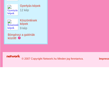
Gyertyás képek
12 kép
Köszöntések
képek
9 kép
Böngéssz a galériák
között!
© 2007 Copyright Network.hu Minden jog fenntartva.
Impres