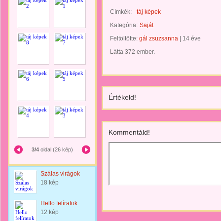
Címkék:
táj képek
Kategória:
Saját
Feltöltötte:
gál zsuzsanna
|
14 éve
Látta 372 ember.
Értékeld!
Kommentáld!
3/4
oldal (26 kép)
Szálas virágok
18 kép
Hello felíratok
12 kép