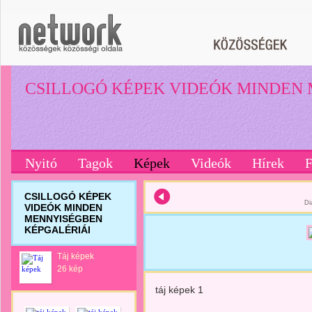
CSILLOGÓ KÉPEK VIDEÓK MINDEN
Nyitó
Tagok
Képek
Videók
Hírek
CSILLOGÓ KÉPEK
Di
VIDEÓK MINDEN
MENNYISÉGBEN
KÉPGALÉRIÁI
Táj képek
26 kép
táj képek 1